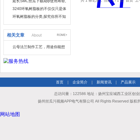
共 1 条记录，当前 1 / 1 页 
延长SMC丝瓜下载app使用寿命,
这3招准行
3240环氧树脂板的不仅仅只是体
现在外观上
环氧树脂板的分类,探究你所不知
道的
相关文章
About
ROME+
云母法兰制作工艺，用途你能想
到吗
首页
|
企业简介
|
新闻资讯
|
产品展示
总访问量：122586 地址：扬州宝应城西工业区创业园 联
扬州丝瓜污视频APP电气有限公司 All Rights Reserved 版
网站地图