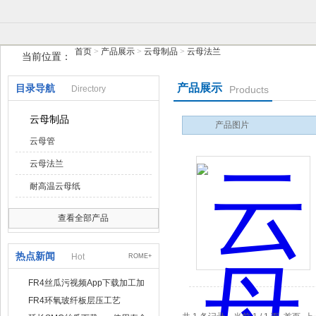
首页
>
产品展示
>
云母制品
>
云母法兰
当前位置：
扬州丝瓜污视频APP电气有限公司
产品展示
目录导航
Directory
Products
云母制品
产品图片
云母管
云母法兰
耐高温云母纸
查看全部产品
热点新闻
Hot
ROME+
FR4丝瓜污视频App下载加工加
工方式有哪几种
FR4环氧玻纤板层压工艺